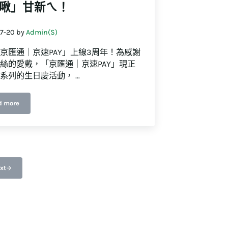
啾」甘新ㄟ！
7-20
by
Admin(S)
京匯通｜京速PAY」上線3周年！為感謝
絲的愛戴，「京匯通｜京速PAY」現正
系列的生日慶活動， …
d more
【2023嗚啾3歲生日慶】新戶專屬「啾」甘新ㄟ！
渡頁面
xt
數