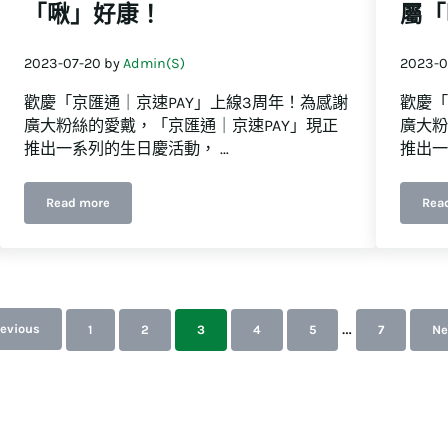
「啾」好康！
屬「
2023-07-20
by
Admin(S)
2023-0
歡慶「京匯通｜京速PAY」上線3周年！為感謝
歡慶「
廣大粉絲的愛戴，「京匯通｜京速PAY」現正
廣大粉
推出一系列的生日慶活動， …
推出一
Read more
Rea
【2023嗚啾3歲生日慶】分享「啾」好康！
可略過的過
…
revious
1
2
3
4
5
7
Ne
前往指定頁數
前往指定頁數
前往指定頁數
前往指定頁數
前往指定頁數
前往指定頁