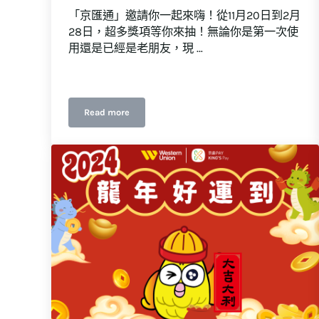
「京匯通」邀請你一起來嗨！從11月20日到2月
28日，超多獎項等你來抽！無論你是第一次使
用還是已經是老朋友，現 …
Read more
❄️冬季豪禮盛宴來啦！❄️