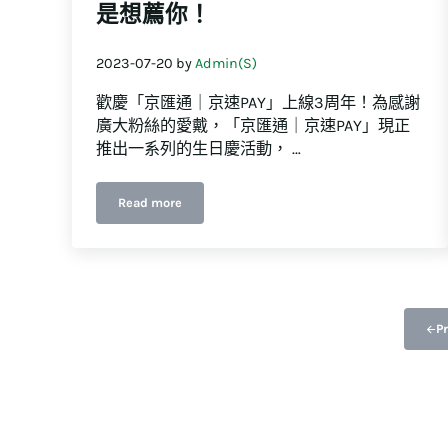
是想薦你！
2023-07-20
by
Admin(S)
歡慶「京匯通｜京速PAY」上線3周年！為感謝
廣大粉絲的愛戴，「京匯通｜京速PAY」現正
推出一系列的生日慶活動， …
Read more
【2023嗚啾3歲生日慶】「啾」是想薦你！
P