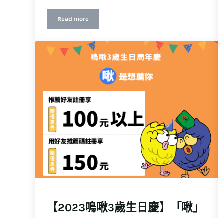
Read more
越南必備！百貨公司、小吃攤付款，MoMo Pay一指
【2023嗚啾3歲生日慶】「啾」