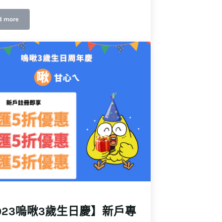
d more
年終最強感恩優惠！啾是要你一路發
023嗚啾3歲生日慶】新戶專