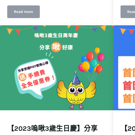
Read more
Rea
就通
泰好買！教你泰國網購這樣聰明付
【2023嗚啾3歲生日慶】分享
【2