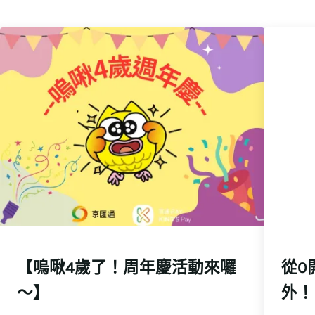
【嗚啾4歲了！周年慶活動來囉
從0
～】
外！