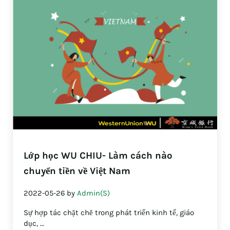
Lớp học WU CHIU- Làm cách nào
chuyển tiền về Việt Nam
2022-05-26
by
Admin(S)
Sự hợp tác chặt chẽ trong phát triển kinh tế, giáo
dục, …