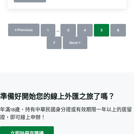
可略過的過渡頁面
…
Previous
1
3
4
5
6
前往指定頁數
前往指定頁數
前往指定頁數
前往指定頁數
前往指定
7
Next
前往指定頁數
準備好開始您的線上外匯之旅了嗎？
年滿18歲、持有中華民國身分證或有效期限一年以上的居留
證，即可線上申辦！
立即註冊京匯通