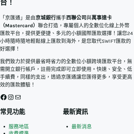
台！
「京匯通」是由
京城銀行
攜手
西聯公司
與
萬事達卡
（Mastercard）
聯合打造，專屬個人的全數位化線上外幣
匯款平台，提供更便捷、多元的小額國際匯款選擇！讓您24
小時隨時隨地輕鬆線上匯款到海外，是您取代SWIFT匯款的
好選擇！
我們致力於提供最省時省力的全數位小額跨境匯款平台，無
需開立銀行帳戶，註冊完成即可立即使用。快速、安全、低
手續費，同樣的支出，透過京匯通讓您匯得更多，享受更高
效的匯款體驗！
Facebook
Instagram
電子郵件
常見功能
最新資訊
服務地區
最新消息
收費標準