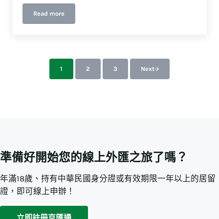
Read more
推薦好友就送$200｜累積無上限
1
2
3
Next
前往指定頁數
前往指定頁數
前往指定頁數
準備好開始您的線上外匯之旅了嗎？
年滿18歲、持有中華民國身分證或有效期限一年以上的居留
證，即可線上申辦！
立即註冊京匯通