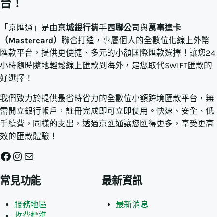
台！
「京匯通」是由
京城銀行
攜手
西聯公司
與
萬事達卡
（Mastercard）
聯合打造，專屬個人的全數位化線上外幣
匯款平台，提供更便捷、多元的小額國際匯款選擇！讓您24
小時隨時隨地輕鬆線上匯款到海外，是您取代SWIFT匯款的
好選擇！
我們致力於提供最省時省力的全數位小額跨境匯款平台，無
需開立銀行帳戶，註冊完成即可立即使用。快速、安全、低
手續費，同樣的支出，透過京匯通讓您匯得更多，享受更高
效的匯款體驗！
Facebook
Instagram
電子郵件
常見功能
最新資訊
服務地區
最新消息
收費標準