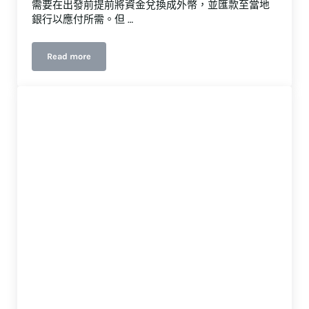
需要在出發前提前將資金兌換成外幣，並匯款至當地
銀行以應付所需。但 …
Read more
五分鐘搞定海外匯款！掌握匯款到國外的方式、手續費與時