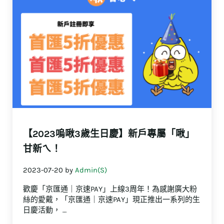
【2023嗚啾3歲生日慶】新戶專屬「啾」
甘新ㄟ！
2023-07-20
by
Admin(S)
歡慶「京匯通｜京速PAY」上線3周年！為感謝廣大粉
絲的愛戴，「京匯通｜京速PAY」現正推出一系列的生
日慶活動， …