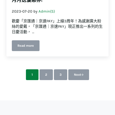
月月送優惠券!
2023-07-20
by
Admin(S)
歡慶「京匯通｜京速PAY」上線3周年！為感謝廣大粉
絲的愛戴，「京匯通｜京速PAY」現正推出一系列的生
日慶活動， …
Read more
【2023嗚啾3歲生日慶】月月抽行李箱、月月送優惠券!
1
2
3
Next
前往指定頁數
前往指定頁數
前往指定頁數