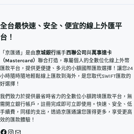
全台最快速、安全、便宜的線上外匯平
台！
「京匯通」是由
京城銀行
攜手
西聯公司
與
萬事達卡
（Mastercard）
聯合打造，專屬個人的全數位化線上外幣
匯款平台，提供更便捷、多元的小額國際匯款選擇！讓您24
小時隨時隨地輕鬆線上匯款到海外，是您取代SWIFT匯款的
好選擇！
我們致力於提供最省時省力的全數位小額跨境匯款平台，無
需開立銀行帳戶，註冊完成即可立即使用。快速、安全、低
手續費，同樣的支出，透過京匯通讓您匯得更多，享受更高
效的匯款體驗！
Facebook
Instagram
電子郵件