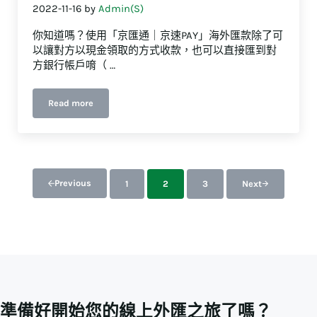
2022-11-16
by
Admin(S)
你知道嗎？使用「京匯通｜京速PAY」海外匯款除了可
以讓對方以現金領取的方式收款，也可以直接匯到對
方銀行帳戶唷（ …
Read more
如何匯款到海外帳戶？
匯款到海外帳戶你必須注意的三件事
Previous
1
2
3
Next
前往指定頁數
前往指定頁數
前往指定頁數
準備好開始您的線上外匯之旅了嗎？