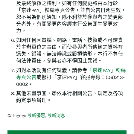
及最終解釋之權利。如有任何變更將由本行於
「京速PAY」粉絲專頁公告，並自公告日起生效，
恕不另為個別通知，除不利益於參與者之變更部
分者外，有關變更內容經本行公告即生變更效
力。
如因任何因電腦、網路、電話、技術或不可歸責
於主辦單位之事由，而使參與者所傳輸之資料有
遺失、錯誤、無法辨識或毀損情形，本行不負任
何法律責任，參與者亦不得因此異議。
如對本活動有任何疑義，請參考
「京速PAY」粉絲
專頁公告
或撥打「京速PAY」客服專線：(06)213-
0002。
其他未盡事宜，悉依本行相關公告、規定及各項
約定事項辦理。
Category:
最新優惠
,
最新消息