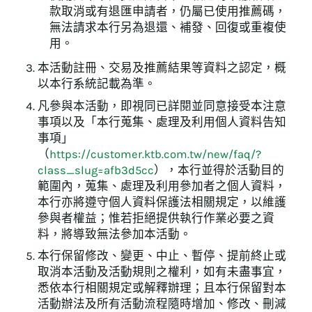
款取消或有退匯申請者，仍屬已使用推薦碼，
無法請求本行另為退還、補發、回復或重複使
用。
本活動註冊、交易及推薦結果等資料之認定，概
以本行系統記載為準。
凡參與本活動，即視同已詳閱並同意接受本注意
事項以及「本行蒐集、處理及利用個人資料告知
事項」
（
https://customer.ktb.com.tw/new/faq/?
class_slug=afb3d5cc
），本行並得於活動目的
範圍內，蒐集、處理及利用參加者之個人資料，
本行亦將遵守個人資料保護法相關規定，以維護
參與者權益；惟若拒絕提供執行作業必要之資
料，將導致無法參加本活動。
本行保留修改、變更、中止、暫停、提前終止或
取消本活動及活動規則之權利，如有未盡事宜，
悉依本行相關規定或解釋辦理；且本行保留對本
活動辦法及所有活動流程隨時增加、修改、刪減