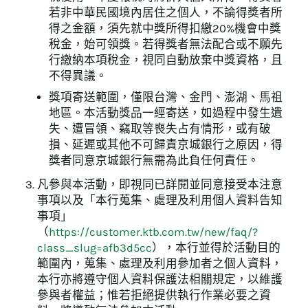
若非中華民國境內居住之個人，不論得獎者所
得之金額，須先就中獎所得扣繳20%機會中獎
稅金，始可領獎。若得獎者無法配合或不願先
行繳納本項稅金，視同自動放棄中獎資格，且
不得異議。
獎項寄送範圍，僅限台灣、金門、澎湖、馬祖
地區。本活動獎品一經寄送，如過程中發生遺
失、遭冒領、竊取等喪失占有情形，或有破
損、延遲或其他不可歸責京城銀行之原因，得
獎者同意京城銀行無需為此負任何責任。
凡參與本活動，即視同已詳閱並同意接受本注意
事項以及「本行蒐集、處理及利用個人資料告知
事項」
（
https://customer.ktb.com.tw/new/faq/?
class_slug=afb3d5cc
），本行並得於活動目的
範圍內，蒐集、處理及利用參加者之個人資料，
本行亦將遵守個人資料保護法相關規定，以維護
參與者權益；惟若拒絕提供執行作業必要之資