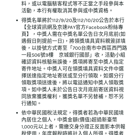
料，或以電腦駭客程式等不正當之手段參與本
活動，本行有權取消其參與或中獎資格。
得獎名單將於112/9/20及112/10/20公告於本行
【全球資訊網及京速PAY官方Facebook粉絲專
頁】，中獎人需在中獎名單公告日次月底前(如
遇假日則提前一日)，將領獎填具資料親簽詳填
後，以掛號方式寄至「700台南市中西區西門路
一段506號9樓 京城銀行國部」收，活動小組
確認資料核驗無誤後，獎項將寄至中獎人指定
寄件地址。中獎人可在領獎填具資料文件中選
擇送達指定地址寄送或至分行領取，如選分行
領取獎項送達後，將以電話通知中獎人領取獎
項。如中獎人未於公告日次月底前寄送資料視
同放棄獲獎權利，獲獎名單不另替補，恕不另
行通知。
依中華民國稅法規定，得獎者若為中華民國境
內居住之個人，中獎金額(價值)超過新臺幣
1,000元以上者，需繳交身分證正反面影本供報
稅使用，年度報稅時將計入個人所得。得獎者