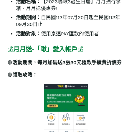
活動名稱：
【2023嗚啾3歲生日慶】月月抽行李
箱、月月送優惠券!
活動期間：
自民國112年07月20日起至民國112年
09月30日止
活動對象：
使用京速PAY匯款的使用者
💰
月月送-「啾」愛入帳戶
💰
🔴
活動期間，每月加碼送3張30元匯款手續費折價券
🔴
領取攻略：