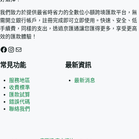
我們致力於提供最省時省力的全數位小額跨境匯款平台，無
需開立銀行帳戶，註冊完成即可立即使用。快速、安全、低
手續費，同樣的支出，透過京匯通讓您匯得更多，享受更高
效的匯款體驗！
Facebook
Instagram
電子郵件
常見功能
最新資訊
服務地區
最新消息
收費標準
匯款試算
錯誤代碼
聯絡我們