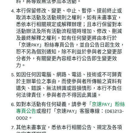
料，將導致無法參加本活動。
本行保留修改、變更、中止、暫停、提前終止或
取消本活動及活動規則之權利，如有未盡事宜，
悉依本行相關規定或解釋辦理；且本行保留對本
活動辦法及所有活動流程隨時增加、修改、刪減
及最終解釋之權利。如有任何變更將由本行於
「京速PAY」粉絲專頁公告，並自公告日起生效，
恕不另為個別通知，除不利益於參與者之變更部
分者外，有關變更內容經本行公告即生變更效
力。
如因任何因電腦、網路、電話、技術或不可歸責
於主辦單位之事由，而使參與者所傳輸之資料有
遺失、錯誤、無法辨識或毀損情形，本行不負任
何法律責任，參與者亦不得因此異議。
如對本活動有任何疑義，請參考
「京速PAY」粉絲
專頁公告
或撥打「京速PAY」客服專線：(06)213-
0002。
其他未盡事宜，悉依本行相關公告、規定及各項