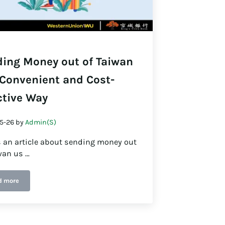
ing Money out of Taiwan
 Convenient and Cost-
ctive Way
5-26
by
Admin(S)
s an article about sending money out
wan us …
d more
Sending Money out of Taiwan in a Convenient and Cost-Effective Way