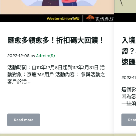
匯愈多領愈多！折扣碼大回饋！
入境
證？
2022-12-05
by
Admin(S)
速匯
活動時間：自111年12月5日起到112年1月31日 活
動對象：京速PAY用戶 活動內容： 參與活動之
2022-1
客戶於活 …
這個影
因為忽
一些須
Read more
Rea
匯愈多領愈多！折扣碼大回饋！