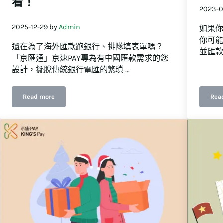
看！
2023-01
2025-12-29
by
Admin
如果你
你可能
還在為了海外匯款跑銀行、排隊填表單嗎？
並匯款
「京匯通」京速PAY專為有中國匯款需求的您
設計，擺脫傳統銀行電匯的繁瑣 …
Read more
Rea
鬆搞定馬來幣
如何從台灣匯款到中國？京速PAY + 微信收款，流程步驟一次看