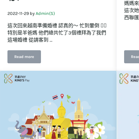
媽媽來
這次她
2022-11-29
by
Admin(S)
西聯匯
這次回來越南準備婚禮 認真的～ 忙到暈倒 😵‍💫
特別是羊爸媽 他們總共忙了3個禮拜為了我們
這場婚禮 從請客到 …
Read more
Rea
南不帶現金不帶卡也可以瘋狂買東西
越南媽媽忙三個禮拜準備我的婚禮！越南結婚聘禮有什麽呢？聘