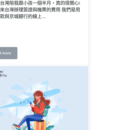
台灣陪我跟小孩一個半月，真的很開心!
來台灣辦理簽證與機票的費用 我們是用
款與京城銀行的線上 …
d more
金多少？如何快速匯款回越南呢？
如何透過線上匯款服務，快速匯款到越南帳戶? (含簡易教學)