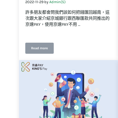
2022-11-29
by
Admin(S)
許多朋友都會問我們該如何把錢匯回越南，這
次跟大家介紹京城銀行跟西聯匯款共同推出的
京速PAY，使用京速PAY不用 …
Read more
台灣人怎麼合法又快速的匯錢到國外？你沒想到在越