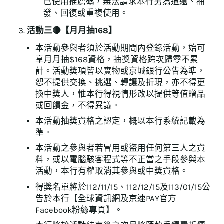
已使用推薦碼，無法請求本行另為退還、補
發、回復或重複使用。
活動三🔴【月月抽168】
本活動參與者須於活動期間內登錄活動，始可
享月月抽$168資格，抽獎資格跨次歸零不累
計。活動獎項皆以實物或京城銀行公告為準，
恕不提供交換、挑選、轉讓及折現，亦不得更
換中獎人，惟本行得視情形改以提供等值贈品
或回饋金，不得異議。
本活動抽獎資格之認定，概以本行系統記載為
準。
本活動之參與者若冒用或盜用任何第三人之資
料，或以電腦駭客程式等不正當之手段參與本
活動，本行有權取消其參與或中獎資格。
得獎名單將於112/11/15、112/12/15及113/01/15公
告於本行【全球資訊網及京速PAY官方
Facebook粉絲專頁】。