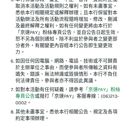
取消本活動及活動規則之權利，如有未盡事宜，
悉依本行相關規定或解釋辦理；且本行保留對本
活動辦法及所有活動流程隨時增加、修改、刪減
及最終解釋之權利。如有任何變更將由本行於
「京速PAY」粉絲專頁公告，並自公告日起生效，
恕不另為個別通知，除不利益於參與者之變更部
分者外，有關變更內容經本行公告即生變更效
力。
如因任何因電腦、網路、電話、技術或不可歸責
於主辦單位之事由，而使參與者所傳輸之資料有
遺失、錯誤、無法辨識或毀損情形，本行不負任
何法律責任，參與者亦不得因此異議。
如對本活動有任何疑義，請參考
「京速PAY」粉絲
專頁公告
或撥打「京速PAY」客服專線：(06)213-
0002。
其他未盡事宜，悉依本行相關公告、規定及各項
約定事項辦理。