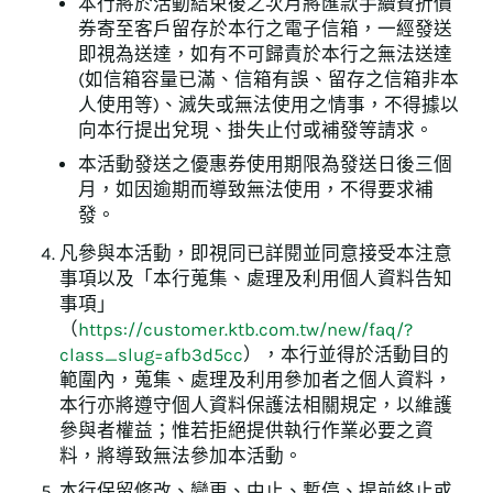
本行將於活動結束後之次月將匯款手續費折價
券寄至客戶留存於本行之電子信箱，一經發送
即視為送達，如有不可歸責於本行之無法送達
(如信箱容量已滿、信箱有誤、留存之信箱非本
人使用等)、滅失或無法使用之情事，不得據以
向本行提出兌現、掛失止付或補發等請求。
本活動發送之優惠券使用期限為發送日後三個
月，如因逾期而導致無法使用，不得要求補
發。
凡參與本活動，即視同已詳閱並同意接受本注意
事項以及「本行蒐集、處理及利用個人資料告知
事項」
（
https://customer.ktb.com.tw/new/faq/?
class_slug=afb3d5cc
），本行並得於活動目的
範圍內，蒐集、處理及利用參加者之個人資料，
本行亦將遵守個人資料保護法相關規定，以維護
參與者權益；惟若拒絕提供執行作業必要之資
料，將導致無法參加本活動。
本行保留修改、變更、中止、暫停、提前終止或