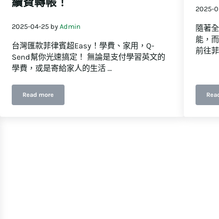
續費轉帳！
2025-0
2025-04-25
by
Admin
隨著全
能，而
台灣匯款菲律賓超Easy！學費、家用，Q-
前往菲
Send幫你光速搞定！ 無論是支付學習英文的
學費，或是寄給家人的生活 …
Read more
Rea
台灣匯款菲律賓GCash全攻略：Q-Send教你快速、安全、低手