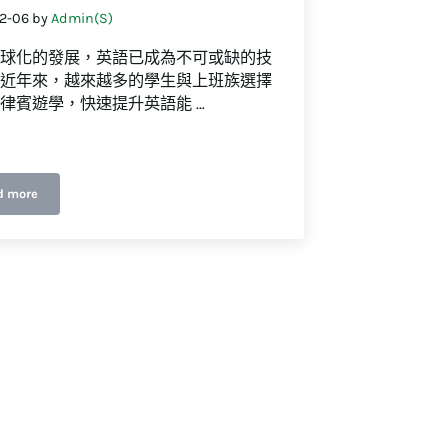
2-06
by
Admin(S)
球化的發展，英語已成為不可或缺的技
近年來，越來越多的學生與上班族選擇
律賓遊學，快速提升英語能 …
d more
續費轉帳！
學英語就到菲律賓！ 海外留遊學攻略一次看