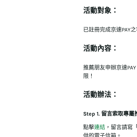
活動對象：
已註冊完成京速PAY
活動內容：
推薦朋友申辦京速PA
限！
活動辦法：
Step 1. 留言索取
點擊
連結
，留言請寫「
供的電子信箱。