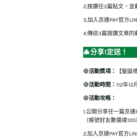
2.按讚任3篇貼文，
3.加入京速PAY官方LIN
4.傳送3篇按讚文章的
🎄分享1定送！
🔴
活動獎項：
【聖誕禮
🔴
活動時間：
112年12
🔴
活動攻略：
1.公開分享任一篇京
（帳號好友數需達10
2.加入京速PAY官方LIN