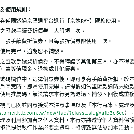
券使用規則：
券僅限透過京匯通平台進行【京速PAY】匯款使用。
之匯款手續費折價券一人限領一次。
一張手續費折價券，且每張折價券限使用一次。
使用完畢，逾期恕不補發。
之匯款手續費折價券，不得轉讓予其他第三人，亦不得
）為等值現金、退換或其他優惠。
號碼欄位中，選擇優惠券後，即可享有手續費折扣，於本
戶同意時，即屬使用完畢；謹提醒如當筆匯款逾時未繳
使用推薦碼，無法請求本行另為退還、補發、回復或重
視同已閱並同意接受本注意事項以及「本行蒐集、處理
stomer.ktb.com.tw/new/faq/?class_slug=afb3d5cc
）
理及利用參加者之個人資料，本行亦將遵守個人資料保
拒絕提供執行作業必要之資料，將導致無法參加本活動