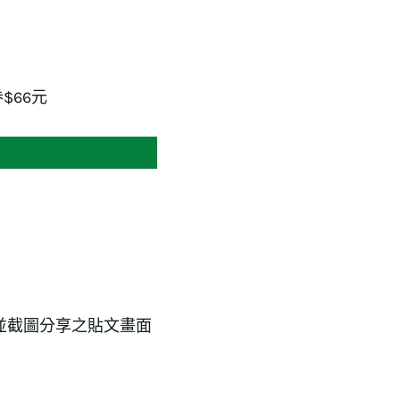
$66元
，並截圖分享之貼文畫面