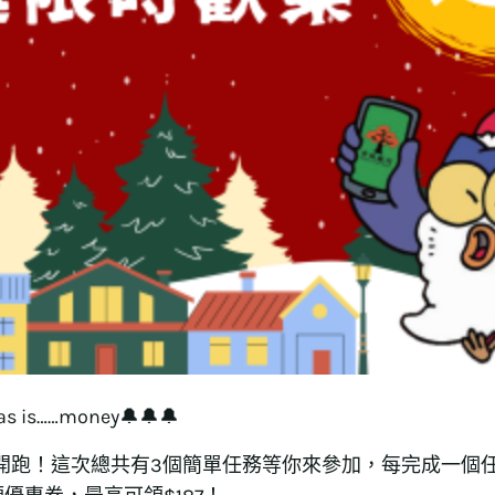
tmas is……money🔔🔔🔔
動開跑！這次總共有3個簡單任務等你來參加，每完成一個