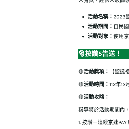
人有獎，趕快來破關領
活動名稱：
202
活動期間：
自民國1
活動對象：
使用京
🎅
按讚5告送！
🔴
活動獎項：
【聖誕禮
🔴
活動時間：
112年12
🔴
活動攻略：
粉專將於活動期間內
1. 按讚＋追蹤京速PAY