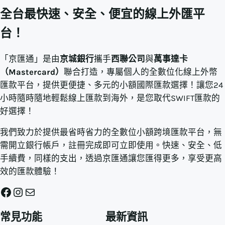
全台最快速、安全、便宜的線上外匯平
台！
「京匯通」是由
京城銀行
攜手
西聯公司
與
萬事達卡
（Mastercard）
聯合打造，專屬個人的全數位化線上外幣
匯款平台，提供更便捷、多元的小額國際匯款選擇！讓您24
小時隨時隨地輕鬆線上匯款到海外，是您取代SWIFT匯款的
好選擇！
我們致力於提供最省時省力的全數位小額跨境匯款平台，無
需開立銀行帳戶，註冊完成即可立即使用。快速、安全、低
手續費，同樣的支出，透過京匯通讓您匯得更多，享受更高
效的匯款體驗！
Facebook
Instagram
電子郵件
常見功能
最新資訊